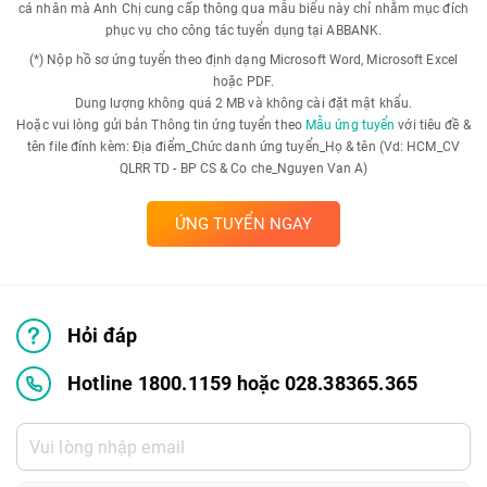
cá nhân mà Anh Chị cung cấp thông qua mẫu biểu này chỉ nhằm mục đích
phục vụ cho công tác tuyển dụng tại ABBANK.
(*) Nộp hồ sơ ứng tuyển theo định dạng Microsoft Word, Microsoft Excel
hoặc PDF.
Dung lượng không quá 2 MB và không cài đặt mật khẩu.
Hoặc vui lòng gửi bản Thông tin ứng tuyển theo
Mẫu ứng tuyển
với tiêu đề &
tên file đính kèm: Địa điểm_Chức danh ứng tuyển_Họ & tên (Vd: HCM_CV
QLRR TD - BP CS & Co che_Nguyen Van A)
ỨNG TUYỂN NGAY
Hỏi đáp
Hotline 1800.1159 hoặc 028.38365.365