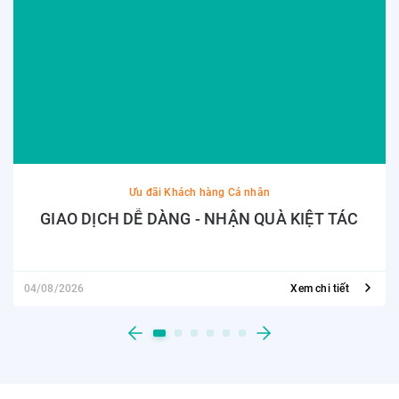
Ưu đãi Khách hàng Cá nhân
GIAO DỊCH DỄ DÀNG - NHẬN QUÀ KIỆT TÁC
04/08/2026
Xem chi tiết