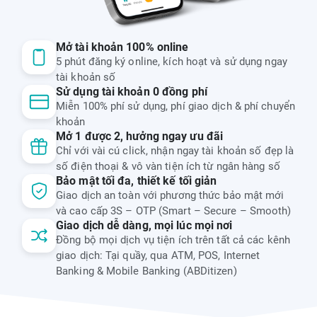
Mở tài khoản 100% online
5 phút đăng ký online, kích hoạt và sử dụng ngay
tài khoản số
Sử dụng tài khoản 0 đồng phí
Miễn 100% phí sử dụng, phí giao dịch & phí chuyển
khoản
Mở 1 được 2, hưởng ngay ưu đãi
Chỉ với vài cú click, nhận ngay tài khoản số đẹp là
số điện thoại & vô vàn tiện ích từ ngân hàng số
Bảo mật tối đa, thiết kế tối giản
Giao dịch an toàn với phương thức bảo mật mới
và cao cấp 3S – OTP (Smart – Secure – Smooth)
Giao dịch dễ dàng, mọi lúc mọi nơi
Đồng bộ mọi dịch vụ tiện ích trên tất cả các kênh
giao dịch: Tại quầy, qua ATM, POS, Internet
Banking & Mobile Banking (ABDitizen)