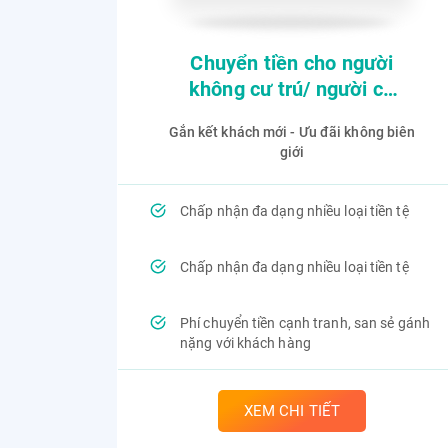
Chuyển tiền cho người
không cư trú/ người cư
trú là công dân nước
Gắn kết khách mới - Ưu đãi không biên
ngoài
giới
Chấp nhận đa dạng nhiều loại tiền tệ
Chấp nhận đa dạng nhiều loại tiền tệ
Phí chuyển tiền cạnh tranh, san sẻ gánh
nặng với khách hàng
XEM CHI TIẾT