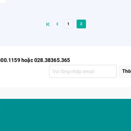
1
2
800.1159 hoặc 028.38365.365
K