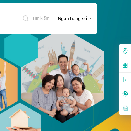
Ngân hàng số
Tìm kiếm