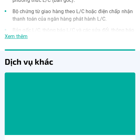
phương thức L/C (bản gốc).
Bộ chứng từ giao hàng theo L/C hoặc điện chấp nhận
thanh toán của ngân hàng phát hành L/C.
Bản gốc L/C, thông báo L/C và các sửa đổi, thông báo
Xem thêm
sửa đổi (nếu có).
Các hồ sơ khác theo quy định của ABBANK
Dịch vụ khác