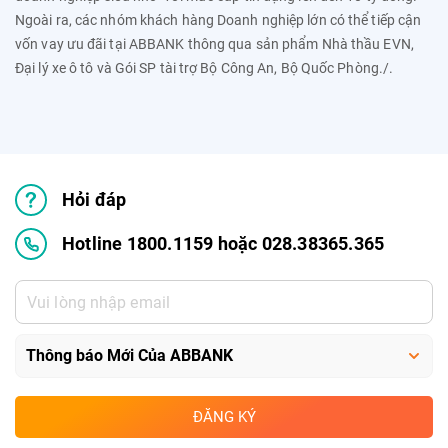
Ngoài ra, các nhóm khách hàng Doanh nghiệp lớn có thể tiếp cận
vốn vay ưu đãi tại ABBANK thông qua sản phẩm
Nhà th
ầu EVN
,
Đ
ại l
ý xe ô tô và Gói SP tài tr
ợ Bộ Công An, Bộ Quốc Ph
òng./.
Hỏi đáp
Hotline 1800.1159 hoặc 028.38365.365
ĐĂNG KÝ