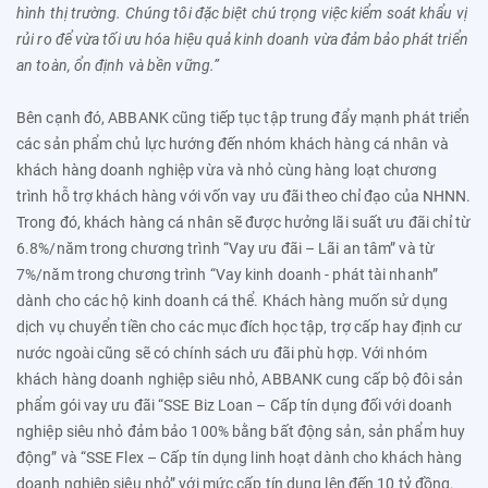
hình thị trường. Chúng tôi đặc biệt chú trọng việc kiểm soát khẩu vị
rủi ro để vừa tối ưu hóa hiệu quả kinh doanh vừa đảm bảo phát triển
an toàn, ổn định và bền vững.”
Bên cạnh đó, ABBANK cũng tiếp tục tập trung đẩy mạnh phát triển
các sản phẩm chủ lực hướng đến nhóm khách hàng cá nhân và
khách hàng doanh nghiệp vừa và nhỏ cùng hàng loạt chương
trình hỗ trợ khách hàng với vốn vay ưu đãi theo chỉ đạo của NHNN.
Trong đó, khách hàng cá nhân sẽ được hưởng lãi suất ưu đãi chỉ từ
6.8%/năm trong chương trình “Vay ưu đãi – Lãi an tâm” và từ
7%/năm trong chương trình “Vay kinh doanh - phát tài nhanh”
dành cho các hộ kinh doanh cá thể. Khách hàng muốn sử dụng
dịch vụ chuyển tiền cho các mục đích học tập, trợ cấp hay định cư
nước ngoài cũng sẽ có chính sách ưu đãi phù hợp. Với nhóm
khách hàng doanh nghiệp siêu nhỏ, ABBANK cung cấp bộ đôi sản
phẩm gói vay ưu đãi
“SSE Biz Loan – Cấp tín dụng đối với doanh
nghiệp siêu nhỏ đảm bảo 100% bằng bất động sản, sản phẩm huy
động” và “SSE Flex – Cấp tín dụng linh hoạt dành cho khách hàng
doanh nghiệp siêu nhỏ” với mức cấp tín dụng lên đến 10 tỷ đồng.