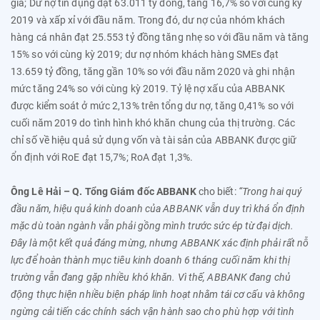
giá; Dư nợ tín dụng đạt 63.011 tỷ đồng, tăng 16,7% so với cùng kỳ
2019 và xấp xỉ với đầu năm. Trong đó, dư nợ của
nhóm khách
hàng cá nhân đạt 25.553 tỷ đồng tăng nhẹ so với đầu năm và tăng
15% so với cùng kỳ 2019; dư nợ nhóm khách hàng SMEs đạt
13.659 tỷ đồng, tăng gần 10% so với đầu năm 2020 và ghi nhận
mức tăng 24% so với cùng kỳ 2019.
Tỷ lệ n
ợ xấu của ABBANK
được kiểm soát ở mức 2,13% trên tổng dư nợ, tăng 0,41% so với
cuối năm 2019 do tình hình khó khăn chung của thị trường. Các
chỉ số về hiệu quả sử dụng vốn và tài sản của ABBANK được giữ
ổn định với RoE đạt 15,7%; RoA đạt 1,3%.
Ông Lê Hải – Q. Tổng Giám đốc ABBANK
cho biết:
“Trong hai quý
đầu năm, hiệu quả kinh doanh của ABBANK vẫn duy trì khá ổn định
mặc dù toàn ngành vẫn phải gồng mình trước sức ép từ đại dịch.
Đây là một kết quả đáng mừng, nhưng ABBANK xác định phải rất nỗ
lực để hoàn thành mục tiêu kinh doanh 6 tháng cuối năm khi thị
trường vẫn đang gặp nhiều khó khăn. Vì thế, ABBANK đang chủ
động thực hiện nhiều biện pháp linh hoạt nhằm tái cơ cấu và không
ngừng cải tiến các chính sách vận hành sao cho phù hợp với tình