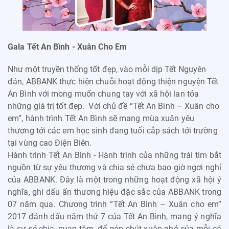
Gala Tết An Bình - Xuân Cho Em
Như một truyền thống tốt đẹp, vào mỗi dịp Tết Nguyên
đán, ABBANK thực hiện chuỗi hoạt động thiện nguyện Tết
An Bình với mong muốn chung tay với xã hội lan tỏa
những giá trị tốt đẹp. Với chủ đề “Tết An Bình – Xuân cho
em”, hành trình Tết An Bình sẽ mang mùa xuân yêu
thương tới các em học sinh đang tuổi cắp sách tới trường
tại vùng cao Điện Biên.
Hành trình Tết An Bình - Hành trình của những trái tim bắt
nguồn từ sự yêu thương và chia sẻ chưa bao giờ ngơi nghỉ
của ABBANK. Đây là một trong những hoạt động xã hội ý
nghĩa, ghi dấu ấn thương hiệu đặc sắc của ABBANK trong
07 năm qua. Chương trình “Tết An Bình – Xuân cho em”
2017 đánh dấu năm thứ 7 của Tết An Bình, mang ý nghĩa
là sự sẻ chia, quan tâm, để góp chút xuân nhỏ của mỗi cá