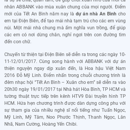
nhân ABBANK vào mùa xuân chung của mọi người. Điểm
mới của Tết An Bình năm nay là
dự án nhà An Bình
cho
em tại Điện Biên, để tạo mái nhà tạm trú cho các em vùng
núi. Một mái nhà chung mà ấm nghĩa vun trồng, để giúp
các em có nơi dừng chân, nghỉ ngơi trên con đường tìm
đến con chữ.
Chuyến từ thiện tại Điện Biên sẽ diễn ra trong các ngày 10-
11-12/01/2017. Cùng song hành với ABBANK với dự án
thiện nguyện ngay dịp xuân đến, là Hoa hậu Việt Nam
2016 Đỗ Mỹ Linh. Điểm nhấn trong chuỗi chương trình là
đêm nhạc hội “Tết An Bình – Xuân cho em” sẽ diễn ra vào
20h30 ngày 19/01/2017 tại Nhà hát Hòa Bình, TP HCM và
tường thuật trực tiếp trên kênh HTV9 Đài truyền hình TP
HCM. Hứa hẹn chương trình được dàn dựng công phu với
sự tham gia của nhiều nghệ sĩ nổi tiếng như Tuấn Ngọc,
Mỹ Linh, Mỹ Tâm, Noo Phước Thịnh, Thanh Ngọc, Lân
Nhã, Nam Cường, Hoàng Yến Chibi.