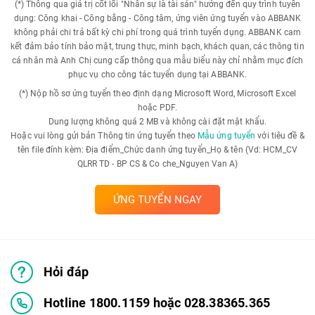
(*) Thông qua giá trị cốt lõi "Nhân sự là tài sản" hướng đến quy trình tuyển
dụng: Công khai - Công bằng - Công tâm, ứng viên ứng tuyển vào ABBANK
không phải chi trả bất kỳ chi phí trong quá trình tuyển dụng. ABBANK cam
kết đảm bảo tính bảo mật, trung thực, minh bạch, khách quan, các thông tin
cá nhân mà Anh Chị cung cấp thông qua mẫu biểu này chỉ nhằm mục đích
phục vụ cho công tác tuyển dụng tại ABBANK.
(*) Nộp hồ sơ ứng tuyển theo định dạng Microsoft Word, Microsoft Excel
hoặc PDF.
Dung lượng không quá 2 MB và không cài đặt mật khẩu.
Hoặc vui lòng gửi bản Thông tin ứng tuyển theo
Mẫu ứng tuyển
với tiêu đề &
tên file đính kèm: Địa điểm_Chức danh ứng tuyển_Họ & tên (Vd: HCM_CV
QLRR TD - BP CS & Co che_Nguyen Van A)
ỨNG TUYỂN NGAY
Hỏi đáp
Hotline 1800.1159 hoặc 028.38365.365