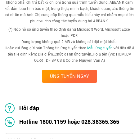
không phải chi trả bất kỳ chi phí trong quá trình tuyển dụng. ABBANK cam
kết đảm bảo tính bảo mật, trung thực, minh bạch, khách quan, các thông tin
cá nhân mà Anh Chị cung cấp thông qua mẫu biểu này chỉ nhằm mục đích
phục vụ cho công tác tuyển dụng tại ABBANK.
(*) Nộp hồ sơ ứng tuyển theo định dạng Microsoft Word, Microsoft Excel
hoặc PDF.
Dung lượng không quá 2 MB và không cài đặt mật khẩu.
Hoặc vui lòng gửi bản Thông tin ứng tuyển theo
Mẫu ứng tuyển
với tiêu đề &
tên file đính kèm: Địa điểm_Chức danh ứng tuyển_Họ & tên (Vd: HCM_CV
QLRR TD - BP CS & Co che_Nguyen Van A)
ỨNG TUYỂN NGAY
Hỏi đáp
Hotline 1800.1159 hoặc 028.38365.365