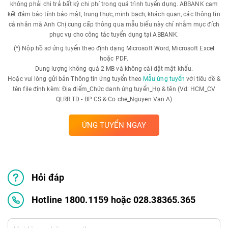
không phải chi trả bất kỳ chi phí trong quá trình tuyển dụng. ABBANK cam
kết đảm bảo tính bảo mật, trung thực, minh bạch, khách quan, các thông tin
cá nhân mà Anh Chị cung cấp thông qua mẫu biểu này chỉ nhằm mục đích
phục vụ cho công tác tuyển dụng tại ABBANK.
(*) Nộp hồ sơ ứng tuyển theo định dạng Microsoft Word, Microsoft Excel
hoặc PDF.
Dung lượng không quá 2 MB và không cài đặt mật khẩu.
Hoặc vui lòng gửi bản Thông tin ứng tuyển theo
Mẫu ứng tuyển
với tiêu đề &
tên file đính kèm: Địa điểm_Chức danh ứng tuyển_Họ & tên (Vd: HCM_CV
QLRR TD - BP CS & Co che_Nguyen Van A)
ỨNG TUYỂN NGAY
Hỏi đáp
Hotline 1800.1159 hoặc 028.38365.365