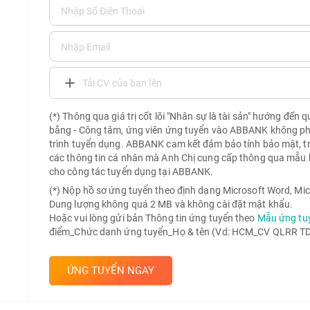
Tải CV của bạn lên
(*) Thông qua giá trị cốt lõi "Nhân sự là tài sản" hướng đến 
bằng - Công tâm, ứng viên ứng tuyển vào ABBANK không phải 
trình tuyển dụng. ABBANK cam kết đảm bảo tính bảo mật, t
các thông tin cá nhân mà Anh Chị cung cấp thông qua mẫu 
cho công tác tuyển dụng tại ABBANK.
(*) Nộp hồ sơ ứng tuyển theo định dạng Microsoft Word, Mic
Dung lượng không quá 2 MB và không cài đặt mật khẩu.
Hoặc vui lòng gửi bản Thông tin ứng tuyển theo
Mẫu ứng tu
điểm_Chức danh ứng tuyển_Họ & tên (Vd: HCM_CV QLRR TD 
ỨNG TUYỂN NGAY