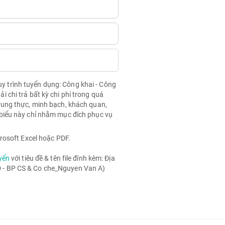
quy trình tuyển dụng: Công khai - Công
chi trả bất kỳ chi phí trong quá
rung thực, minh bạch, khách quan,
biểu này chỉ nhằm mục đích phục vụ
rosoft Excel hoặc PDF.
yển
với tiêu đề & tên file đính kèm: Địa
- BP CS & Co che_Nguyen Van A)