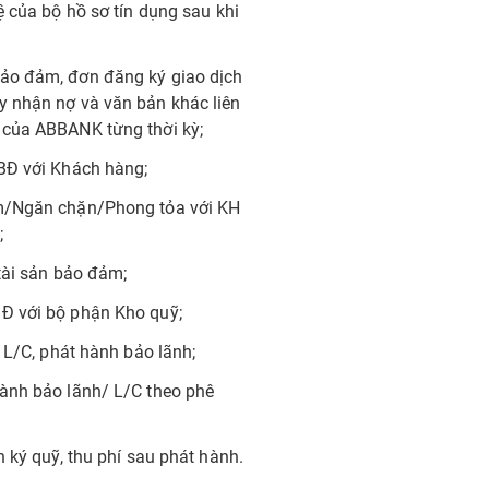
ệ của bộ hồ sơ tín dụng sau khi
bảo đảm, đơn đăng ký giao dịch
y nhận nợ và văn bản khác liên
 của ABBANK từng thời kỳ;
SBĐ với Khách hàng;
ảm/Ngăn chặn/Phong tỏa với KH
;
tài sản bảo đảm;
Đ với bộ phận Kho quỹ;
 L/C, phát hành bảo lãnh;
hành bảo lãnh/ L/C theo phê
h ký quỹ, thu phí sau phát hành.