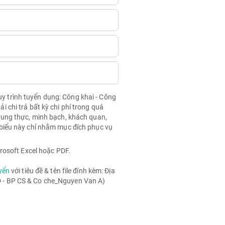
quy trình tuyển dụng: Công khai - Công
chi trả bất kỳ chi phí trong quá
rung thực, minh bạch, khách quan,
biểu này chỉ nhằm mục đích phục vụ
rosoft Excel hoặc PDF.
yển
với tiêu đề & tên file đính kèm: Địa
- BP CS & Co che_Nguyen Van A)