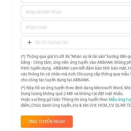
Tải CV của bạn lên
(*) Thông qua giá trị cốt lõi "Nhân sự là tài sản" hướng đến 
bằng - Công tâm, ứng viên ứng tuyển vào ABBANK không phải 
trình tuyển dụng. ABBANK cam kết đảm bảo tính bảo mật, t
các thông tin cá nhân mà Anh Chị cung cấp thông qua mẫu 
cho công tác tuyển dụng tại ABBANK.
(*) Nộp hồ sơ ứng tuyển theo định dạng Microsoft Word, Mic
Dung lượng không quá 2 MB và không cài đặt mật khẩu.
Hoặc vui lòng gửi bản Thông tin ứng tuyển theo
Mẫu ứng tu
điểm_Chức danh ứng tuyển_Họ & tên (Vd: HCM_CV QLRR TD 
ỨNG TUYỂN NGAY