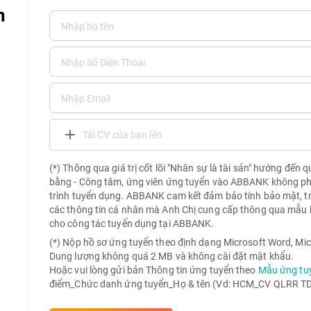
n
Tải CV của bạn lên
(*) Thông qua giá trị cốt lõi "Nhân sự là tài sản" hướng đến 
bằng - Công tâm, ứng viên ứng tuyển vào ABBANK không phải 
trình tuyển dụng. ABBANK cam kết đảm bảo tính bảo mật, t
các thông tin cá nhân mà Anh Chị cung cấp thông qua mẫu 
cho công tác tuyển dụng tại ABBANK.
(*) Nộp hồ sơ ứng tuyển theo định dạng Microsoft Word, Mic
Dung lượng không quá 2 MB và không cài đặt mật khẩu.
Hoặc vui lòng gửi bản Thông tin ứng tuyển theo
Mẫu ứng tu
điểm_Chức danh ứng tuyển_Họ & tên (Vd: HCM_CV QLRR TD 