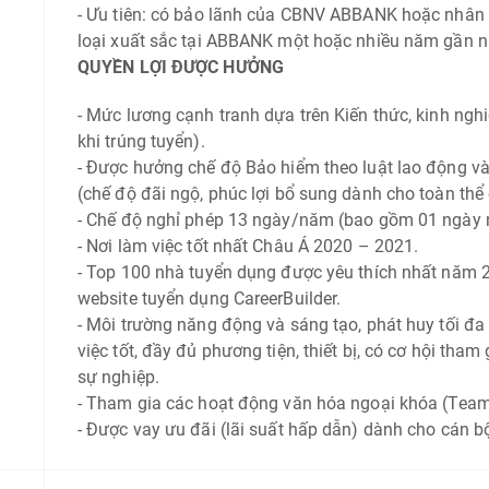
-
Ưu tiên: có bảo lãnh của CBNV ABBANK hoặc nhân s
loại xuất sắc tại ABBANK một hoặc nhiều năm gần n
QUYỀN LỢI ĐƯỢC HƯỞNG
-
Mức lương cạnh tranh dựa trên Kiến thức, kinh ngh
khi trúng tuyển).
-
Được hưởng chế độ Bảo hiểm theo luật lao động 
(chế độ đãi ngộ, phúc lợi bổ sung dành cho toàn th
-
Chế độ nghỉ phép 13 ngày/năm (bao gồm 01 ngày n
-
Nơi làm việc tốt nhất Châu Á 2020 – 2021.
-
Top 100 nhà tuyển dụng được yêu thích nhất năm 2
website tuyển dụng CareerBuilder.
-
Môi trường năng động và sáng tạo, phát huy tối đa 
việc tốt, đầy đủ phương tiện, thiết bị, có cơ hội tham 
sự nghiệp.
-
Tham gia các hoạt động văn hóa ngoại khóa (Team bu
-
Được vay ưu đãi (lãi suất hấp dẫn) dành cho cán 