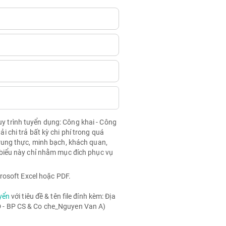
quy trình tuyển dụng: Công khai - Công
chi trả bất kỳ chi phí trong quá
rung thực, minh bạch, khách quan,
biểu này chỉ nhằm mục đích phục vụ
rosoft Excel hoặc PDF.
yển
với tiêu đề & tên file đính kèm: Địa
- BP CS & Co che_Nguyen Van A)