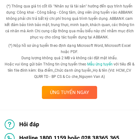
(*) Thông qua giá trị cốt lõi "Nhân sự là tài sản" hướng đến quy trình tuyển
dụng: Công khai - Công bằng - Công tâm, ứng viên ứng tuyển vào ABBANK
không phải chi trả bất kỳ chi phí trong quá trình tuyển dụng. ABBANK cam
kết đảm bảo tính bảo mật, trung thực, minh bạch, khách quan, các thông tin
cá nhân mà Anh Chị cung cấp thông qua mẫu biểu này chỉ nhằm mục đích
phục vụ cho công tác tuyển dụng tại ABBANK.
(*) Nộp hồ sơ ứng tuyển theo định dạng Microsoft Word, Microsoft Excel
hoặc PDF.
Dung lượng không quá 2 MB và không cài đặt mật khẩu.
Hoặc vui lòng gửi bản Thông tin ứng tuyển theo
Mẫu ứng tuyển
với tiêu đề &
tên file đính kèm: Địa điểm_Chức danh ứng tuyển_Họ & tên (Vd: HCM_CV
QLRR TD - BP CS & Co che_Nguyen Van A)
ỨNG TUYỂN NGAY
Hỏi đáp
Hotline 1800.1159 hoặc 028.38365.365