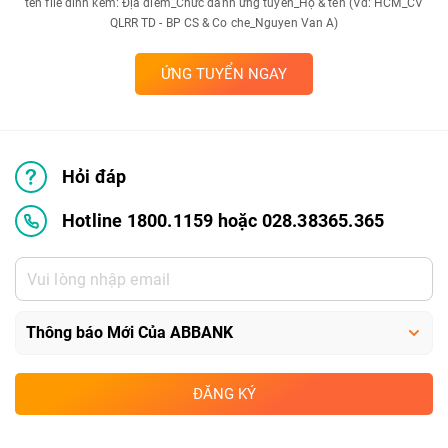
tên file đính kèm: Địa điểm_Chức danh ứng tuyển_Họ & tên (Vd: HCM_CV
QLRR TD - BP CS & Co che_Nguyen Van A)
ỨNG TUYỂN NGAY
Hỏi đáp
Hotline 1800.1159 hoặc 028.38365.365
ĐĂNG KÝ