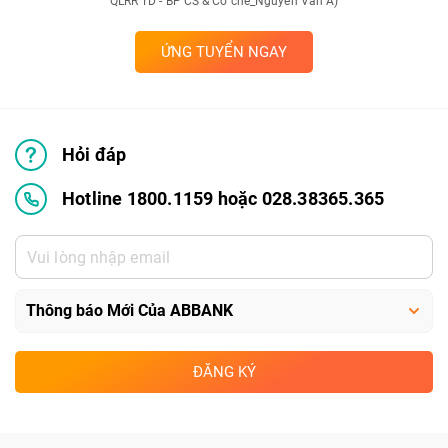
QLRR TD - BP CS & Co che_Nguyen Van A)
ỨNG TUYỂN NGAY
Hỏi đáp
Hotline 1800.1159 hoặc 028.38365.365
ĐĂNG KÝ