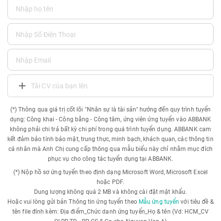
Tải CV của bạn lên
(*) Thông qua giá trị cốt lõi "Nhân sự là tài sản" hướng đến quy trình tuyển
dụng: Công khai - Công bằng - Công tâm, ứng viên ứng tuyển vào ABBANK
không phải chi trả bất kỳ chi phí trong quá trình tuyển dụng. ABBANK cam
kết đảm bảo tính bảo mật, trung thực, minh bạch, khách quan, các thông tin
cá nhân mà Anh Chị cung cấp thông qua mẫu biểu này chỉ nhằm mục đích
phục vụ cho công tác tuyển dụng tại ABBANK.
(*) Nộp hồ sơ ứng tuyển theo định dạng Microsoft Word, Microsoft Excel
hoặc PDF.
Dung lượng không quá 2 MB và không cài đặt mật khẩu.
Hoặc vui lòng gửi bản Thông tin ứng tuyển theo
Mẫu ứng tuyển
với tiêu đề &
tên file đính kèm: Địa điểm_Chức danh ứng tuyển_Họ & tên (Vd: HCM_CV