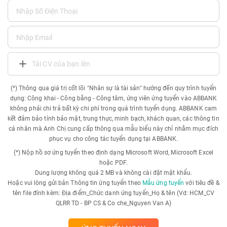
Tải CV của bạn lên
(*) Thông qua giá trị cốt lõi "Nhân sự là tài sản" hướng đến quy trình tuyển
dụng: Công khai - Công bằng - Công tâm, ứng viên ứng tuyển vào ABBANK
không phải chi trả bất kỳ chi phí trong quá trình tuyển dụng. ABBANK cam
kết đảm bảo tính bảo mật, trung thực, minh bạch, khách quan, các thông tin
cá nhân mà Anh Chị cung cấp thông qua mẫu biểu này chỉ nhằm mục đích
phục vụ cho công tác tuyển dụng tại ABBANK.
(*) Nộp hồ sơ ứng tuyển theo định dạng Microsoft Word, Microsoft Excel
hoặc PDF.
Dung lượng không quá 2 MB và không cài đặt mật khẩu.
Hoặc vui lòng gửi bản Thông tin ứng tuyển theo
Mẫu ứng tuyển
với tiêu đề &
tên file đính kèm: Địa điểm_Chức danh ứng tuyển_Họ & tên (Vd: HCM_CV
QLRR TD - BP CS & Co che_Nguyen Van A)