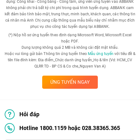
dụng: Công khai - Công bằng - Công tâm, ứng viên ứng tuyển vào ABBANK
không phải chi trả bất kỳ chi phí trong quá trình tuyển dụng. ABBANK cam
kết đảm bảo tính bảo mật, trung thực, minh bạch, khách quan, các thông tin
cá nhân mà Anh Chị cung cấp thông qua mẫu biểu này chỉ nhằm mục đích
phục vụ cho công tác tuyển dụng tại ABBANK.
(*) Nộp hồ sơ ứng tuyển theo định dạng Microsoft Word, Microsoft Excel
hoặc PDF.
Dung lượng không quá 2 MB và không cài đặt mật khẩu.
Hoặc vui lòng gửi bản Thông tin ứng tuyển theo
Mẫu ứng tuyển
với tiêu đề &
tên file đính kèm: Địa điểm_Chức danh ứng tuyển_Họ & tên (Vd: HCM_CV
QLRR TD - BP CS & Co che_Nguyen Van A)
ỨNG TUYỂN NGAY
Hỏi đáp
Hotline 1800.1159 hoặc 028.38365.365