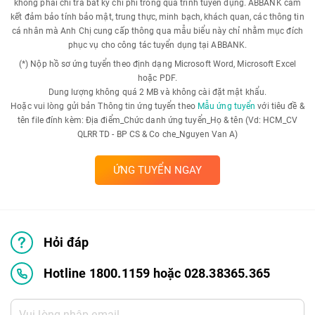
không phải chi trả bất kỳ chi phí trong quá trình tuyển dụng. ABBANK cam
kết đảm bảo tính bảo mật, trung thực, minh bạch, khách quan, các thông tin
cá nhân mà Anh Chị cung cấp thông qua mẫu biểu này chỉ nhằm mục đích
phục vụ cho công tác tuyển dụng tại ABBANK.
(*) Nộp hồ sơ ứng tuyển theo định dạng Microsoft Word, Microsoft Excel
hoặc PDF.
Dung lượng không quá 2 MB và không cài đặt mật khẩu.
Hoặc vui lòng gửi bản Thông tin ứng tuyển theo
Mẫu ứng tuyển
với tiêu đề &
tên file đính kèm: Địa điểm_Chức danh ứng tuyển_Họ & tên (Vd: HCM_CV
QLRR TD - BP CS & Co che_Nguyen Van A)
ỨNG TUYỂN NGAY
Hỏi đáp
Hotline 1800.1159 hoặc 028.38365.365