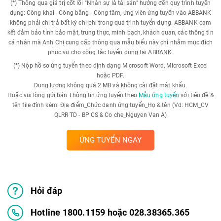
(*) Thông qua giá trị cốt lõi "Nhân sự là tài sản" hướng đến quy trình tuyển
dụng: Công khai - Công bằng - Công tâm, ứng viên ứng tuyển vào ABBANK
không phải chi trả bất kỳ chi phí trong quá trình tuyển dụng. ABBANK cam
kết đảm bảo tính bảo mật, trung thực, minh bạch, khách quan, các thông tin
cá nhân mà Anh Chị cung cấp thông qua mẫu biểu này chỉ nhằm mục đích
phục vụ cho công tác tuyển dụng tại ABBANK.
(*) Nộp hồ sơ ứng tuyển theo định dạng Microsoft Word, Microsoft Excel
hoặc PDF.
Dung lượng không quá 2 MB và không cài đặt mật khẩu.
Hoặc vui lòng gửi bản Thông tin ứng tuyển theo
Mẫu ứng tuyển
với tiêu đề &
tên file đính kèm: Địa điểm_Chức danh ứng tuyển_Họ & tên (Vd: HCM_CV
QLRR TD - BP CS & Co che_Nguyen Van A)
ỨNG TUYỂN NGAY
Hỏi đáp
Hotline 1800.1159 hoặc 028.38365.365