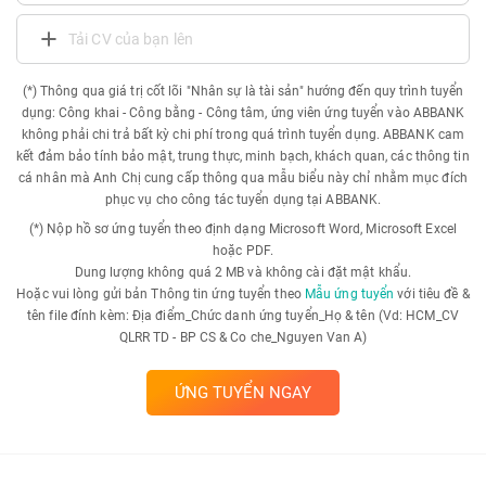
Tải CV của bạn lên
(*) Thông qua giá trị cốt lõi "Nhân sự là tài sản" hướng đến quy trình tuyển
dụng: Công khai - Công bằng - Công tâm, ứng viên ứng tuyển vào ABBANK
không phải chi trả bất kỳ chi phí trong quá trình tuyển dụng. ABBANK cam
kết đảm bảo tính bảo mật, trung thực, minh bạch, khách quan, các thông tin
cá nhân mà Anh Chị cung cấp thông qua mẫu biểu này chỉ nhằm mục đích
phục vụ cho công tác tuyển dụng tại ABBANK.
(*) Nộp hồ sơ ứng tuyển theo định dạng Microsoft Word, Microsoft Excel
hoặc PDF.
Dung lượng không quá 2 MB và không cài đặt mật khẩu.
Hoặc vui lòng gửi bản Thông tin ứng tuyển theo
Mẫu ứng tuyển
với tiêu đề &
tên file đính kèm: Địa điểm_Chức danh ứng tuyển_Họ & tên (Vd: HCM_CV
QLRR TD - BP CS & Co che_Nguyen Van A)
ỨNG TUYỂN NGAY