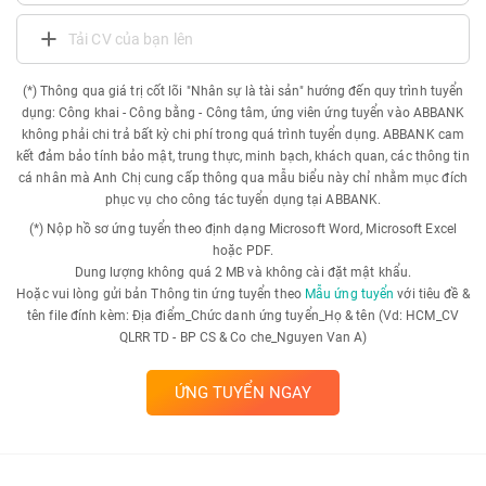
Tải CV của bạn lên
(*) Thông qua giá trị cốt lõi "Nhân sự là tài sản" hướng đến quy trình tuyển
dụng: Công khai - Công bằng - Công tâm, ứng viên ứng tuyển vào ABBANK
không phải chi trả bất kỳ chi phí trong quá trình tuyển dụng. ABBANK cam
kết đảm bảo tính bảo mật, trung thực, minh bạch, khách quan, các thông tin
cá nhân mà Anh Chị cung cấp thông qua mẫu biểu này chỉ nhằm mục đích
phục vụ cho công tác tuyển dụng tại ABBANK.
(*) Nộp hồ sơ ứng tuyển theo định dạng Microsoft Word, Microsoft Excel
hoặc PDF.
Dung lượng không quá 2 MB và không cài đặt mật khẩu.
Hoặc vui lòng gửi bản Thông tin ứng tuyển theo
Mẫu ứng tuyển
với tiêu đề &
tên file đính kèm: Địa điểm_Chức danh ứng tuyển_Họ & tên (Vd: HCM_CV
QLRR TD - BP CS & Co che_Nguyen Van A)
ỨNG TUYỂN NGAY