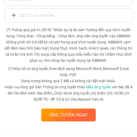
Tải CV của bạn lên
(*) Thông qua giá trị cốt lõi "Nhân sự là tài sản" hướng đến quy trình tuyển
dụng: Công khai - Công bằng - Công tâm, ứng viên ứng tuyển vào ABBANK
không phải chi trả bất kỳ chi phí trong quá trình tuyển dụng. ABBANK cam
kết đảm bảo tính bảo mật, trung thực, minh bạch, khách quan, các thông tin
cá nhân mà Anh Chị cung cấp thông qua mẫu biểu này chỉ nhằm mục đích
phục vụ cho công tác tuyển dụng tại ABBANK.
(*) Nộp hồ sơ ứng tuyển theo định dạng Microsoft Word, Microsoft Excel
hoặc PDF.
Dung lượng không quá 2 MB và không cài đặt mật khẩu.
Hoặc vui lòng gửi bản Thông tin ứng tuyển theo
Mẫu ứng tuyển
với tiêu đề &
tên file đính kèm: Địa điểm_Chức danh ứng tuyển_Họ & tên (Vd: HCM_CV
QLRR TD - BP CS & Co che_Nguyen Van A)
ỨNG TUYỂN NGAY