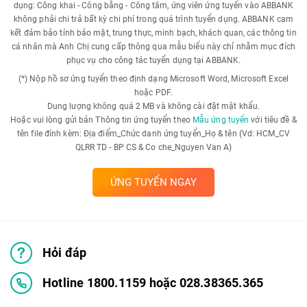
dụng: Công khai - Công bằng - Công tâm, ứng viên ứng tuyển vào ABBANK
không phải chi trả bất kỳ chi phí trong quá trình tuyển dụng. ABBANK cam
kết đảm bảo tính bảo mật, trung thực, minh bạch, khách quan, các thông tin
cá nhân mà Anh Chị cung cấp thông qua mẫu biểu này chỉ nhằm mục đích
phục vụ cho công tác tuyển dụng tại ABBANK.
(*) Nộp hồ sơ ứng tuyển theo định dạng Microsoft Word, Microsoft Excel
hoặc PDF.
Dung lượng không quá 2 MB và không cài đặt mật khẩu.
Hoặc vui lòng gửi bản Thông tin ứng tuyển theo
Mẫu ứng tuyển
với tiêu đề &
tên file đính kèm: Địa điểm_Chức danh ứng tuyển_Họ & tên (Vd: HCM_CV
QLRR TD - BP CS & Co che_Nguyen Van A)
ỨNG TUYỂN NGAY
Hỏi đáp
Hotline 1800.1159 hoặc 028.38365.365