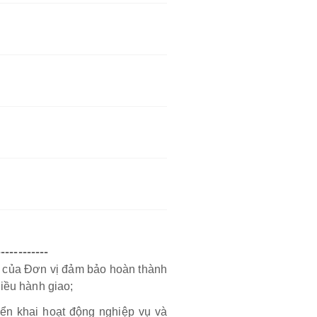
------------
h của Đơn vị đảm bảo hoàn thành
Điều hành giao;
riển khai hoạt động nghiệp vụ và