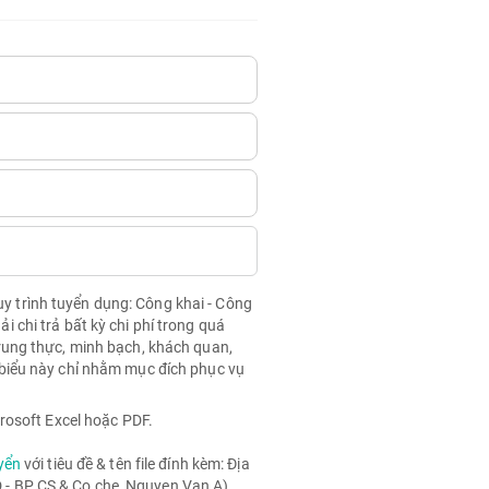
quy trình tuyển dụng: Công khai - Công
chi trả bất kỳ chi phí trong quá
rung thực, minh bạch, khách quan,
biểu này chỉ nhằm mục đích phục vụ
rosoft Excel hoặc PDF.
yển
với tiêu đề & tên file đính kèm: Địa
- BP CS & Co che_Nguyen Van A)