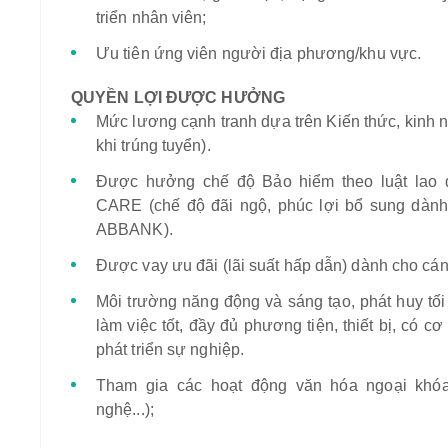
triển nhân viên;
Ưu tiên ứng viên người địa phương/khu vực.
QUYỀN LỢI ĐƯỢC HƯỞNG
Mức lương cạnh tranh dựa trên Kiến thức, kinh 
khi trúng tuyển).
Được hưởng chế độ Bảo hiểm theo luật lao
CARE (chế độ đãi ngộ, phúc lợi bổ sung dành
ABBANK).
Được vay ưu đãi (lãi suất hấp dẫn) dành cho c
Môi trường năng động và sáng tạo, phát huy tối
làm việc tốt, đầy đủ phương tiện, thiết bị, có cơ
phát triển sự nghiệp.
Tham gia các hoạt động văn hóa ngoại khóa 
nghệ...);