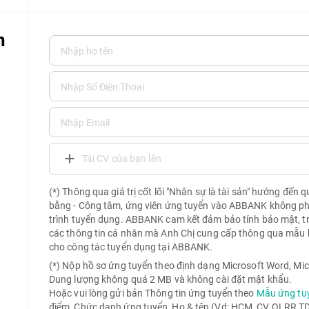
n
Tải CV của bạn lên
(*) Thông qua giá trị cốt lõi "Nhân sự là tài sản" hướng đến 
bằng - Công tâm, ứng viên ứng tuyển vào ABBANK không phải 
trình tuyển dụng. ABBANK cam kết đảm bảo tính bảo mật, t
các thông tin cá nhân mà Anh Chị cung cấp thông qua mẫu 
cho công tác tuyển dụng tại ABBANK.
(*) Nộp hồ sơ ứng tuyển theo định dạng Microsoft Word, Mic
Dung lượng không quá 2 MB và không cài đặt mật khẩu.
Hoặc vui lòng gửi bản Thông tin ứng tuyển theo
Mẫu ứng tu
điểm_Chức danh ứng tuyển_Họ & tên (Vd: HCM_CV QLRR TD 