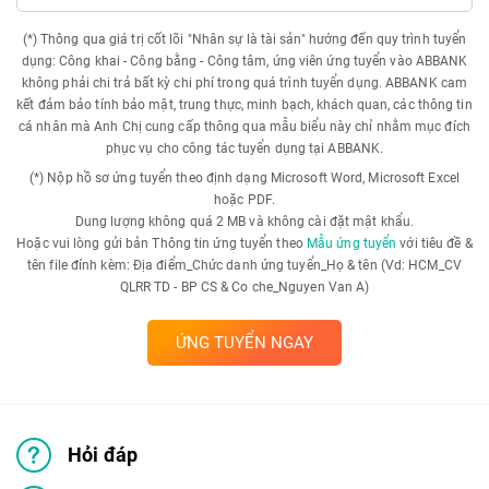
(*) Thông qua giá trị cốt lõi "Nhân sự là tài sản" hướng đến quy trình tuyển
dụng: Công khai - Công bằng - Công tâm, ứng viên ứng tuyển vào ABBANK
không phải chi trả bất kỳ chi phí trong quá trình tuyển dụng. ABBANK cam
kết đảm bảo tính bảo mật, trung thực, minh bạch, khách quan, các thông tin
cá nhân mà Anh Chị cung cấp thông qua mẫu biểu này chỉ nhằm mục đích
phục vụ cho công tác tuyển dụng tại ABBANK.
(*) Nộp hồ sơ ứng tuyển theo định dạng Microsoft Word, Microsoft Excel
hoặc PDF.
Dung lượng không quá 2 MB và không cài đặt mật khẩu.
Hoặc vui lòng gửi bản Thông tin ứng tuyển theo
Mẫu ứng tuyển
với tiêu đề &
tên file đính kèm: Địa điểm_Chức danh ứng tuyển_Họ & tên (Vd: HCM_CV
QLRR TD - BP CS & Co che_Nguyen Van A)
ỨNG TUYỂN NGAY
Hỏi đáp