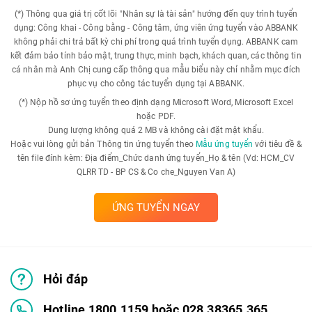
(*) Thông qua giá trị cốt lõi "Nhân sự là tài sản" hướng đến quy trình tuyển
dụng: Công khai - Công bằng - Công tâm, ứng viên ứng tuyển vào ABBANK
không phải chi trả bất kỳ chi phí trong quá trình tuyển dụng. ABBANK cam
kết đảm bảo tính bảo mật, trung thực, minh bạch, khách quan, các thông tin
cá nhân mà Anh Chị cung cấp thông qua mẫu biểu này chỉ nhằm mục đích
phục vụ cho công tác tuyển dụng tại ABBANK.
(*) Nộp hồ sơ ứng tuyển theo định dạng Microsoft Word, Microsoft Excel
hoặc PDF.
Dung lượng không quá 2 MB và không cài đặt mật khẩu.
Hoặc vui lòng gửi bản Thông tin ứng tuyển theo
Mẫu ứng tuyển
với tiêu đề &
tên file đính kèm: Địa điểm_Chức danh ứng tuyển_Họ & tên (Vd: HCM_CV
QLRR TD - BP CS & Co che_Nguyen Van A)
ỨNG TUYỂN NGAY
Hỏi đáp
Hotline 1800.1159 hoặc 028.38365.365