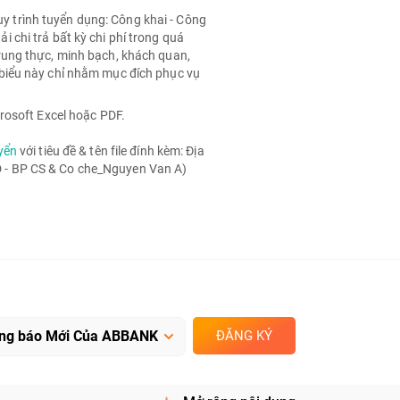
quy trình tuyển dụng: Công khai - Công
chi trả bất kỳ chi phí trong quá
rung thực, minh bạch, khách quan,
biểu này chỉ nhằm mục đích phục vụ
rosoft Excel hoặc PDF.
yển
với tiêu đề & tên file đính kèm: Địa
- BP CS & Co che_Nguyen Van A)
ĐĂNG KÝ