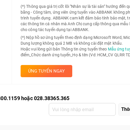
(*) Thông qua giá trị cốt lõi "Nhân sự là tài sản" hướng đến 
bằng - Công tâm, ứng viên ứng tuyển vào ABBANK không phải 
trình tuyển dụng. ABBANK cam kết đảm bảo tính bảo mật, t
các thông tin cá nhân mà Anh Chị cung cấp thông qua mẫu 
cho công tác tuyển dụng tại ABBANK.
(*) Nộp hồ sơ ứng tuyển theo định dạng Microsoft Word, Mic
Dung lượng không quá 2 MB và không cài đặt mật khẩu.
Hoặc vui lòng gửi bản Thông tin ứng tuyển theo
Mẫu ứng tu
điểm_Chức danh ứng tuyển_Họ & tên (Vd: HCM_CV QLRR TD 
ỨNG TUYỂN NGAY
800.1159 hoặc 028.38365.365