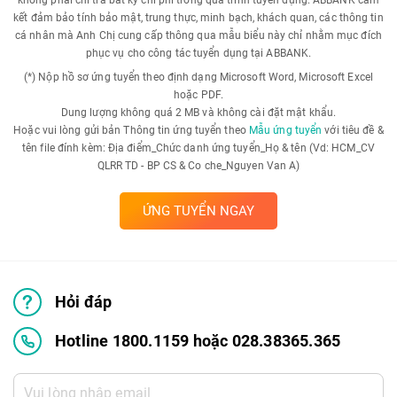
không phải chi trả bất kỳ chi phí trong quá trình tuyển dụng. ABBANK cam
kết đảm bảo tính bảo mật, trung thực, minh bạch, khách quan, các thông tin
cá nhân mà Anh Chị cung cấp thông qua mẫu biểu này chỉ nhằm mục đích
phục vụ cho công tác tuyển dụng tại ABBANK.
(*) Nộp hồ sơ ứng tuyển theo định dạng Microsoft Word, Microsoft Excel
hoặc PDF.
Dung lượng không quá 2 MB và không cài đặt mật khẩu.
Hoặc vui lòng gửi bản Thông tin ứng tuyển theo
Mẫu ứng tuyển
với tiêu đề &
tên file đính kèm: Địa điểm_Chức danh ứng tuyển_Họ & tên (Vd: HCM_CV
QLRR TD - BP CS & Co che_Nguyen Van A)
ỨNG TUYỂN NGAY
Hỏi đáp
Hotline 1800.1159 hoặc 028.38365.365