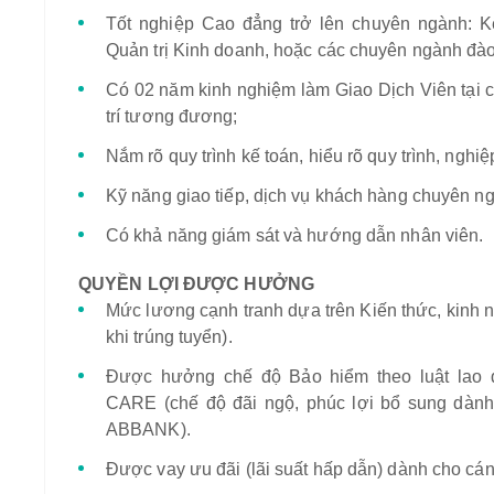
Tốt nghiệp Cao đẳng trở lên chuyên ngành: K
Quản trị Kinh doanh, hoặc các chuyên ngành đào 
Có 02 năm kinh nghiệm làm Giao Dịch Viên tại c
trí tương đương;
Nắm rõ quy trình kế toán, hiểu rõ quy trình, nghi
Kỹ năng giao tiếp, dịch vụ khách hàng chuyên ng
Có khả năng giám sát và hướng dẫn nhân viên.
QUYỀN LỢI ĐƯỢC HƯỞNG
Mức lương cạnh tranh dựa trên Kiến thức, kinh 
khi trúng tuyển).
Được hưởng chế độ Bảo hiểm theo luật lao
CARE (chế độ đãi ngộ, phúc lợi bổ sung dành
ABBANK).
Được vay ưu đãi (lãi suất hấp dẫn) dành cho c