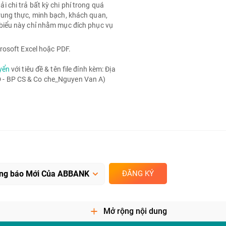
chi trả bất kỳ chi phí trong quá
rung thực, minh bạch, khách quan,
biểu này chỉ nhằm mục đích phục vụ
rosoft Excel hoặc PDF.
yển
với tiêu đề & tên file đính kèm: Địa
- BP CS & Co che_Nguyen Van A)
ĐĂNG KÝ
Mở rộng nội dung