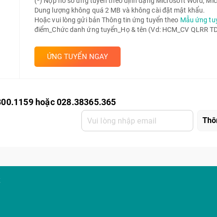
(*) Nộp hồ sơ ứng tuyển theo định dạng Microsoft Word, Mic
Dung lượng không quá 2 MB và không cài đặt mật khẩu.
Hoặc vui lòng gửi bản Thông tin ứng tuyển theo
Mẫu ứng tu
điểm_Chức danh ứng tuyển_Họ & tên (Vd: HCM_CV QLRR TD 
ỨNG TUYỂN NGAY
800.1159 hoặc 028.38365.365
K