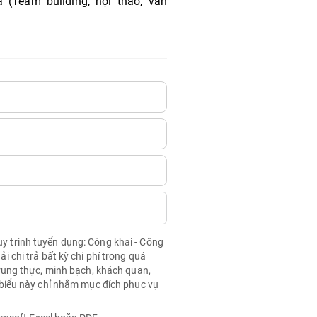
(Team building, hội thao, văn
quy trình tuyển dụng: Công khai - Công
chi trả bất kỳ chi phí trong quá
rung thực, minh bạch, khách quan,
biểu này chỉ nhằm mục đích phục vụ