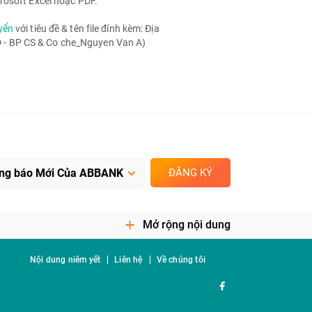
rosoft Excel hoặc PDF.
yển
với tiêu đề & tên file đính kèm: Địa
- BP CS & Co che_Nguyen Van A)
ĐĂNG KÝ
Mở rộng nội dung
Nội dung niêm yết
Liên hệ
Về chúng tôi