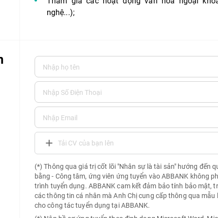
Tham gia các hoạt động văn hóa ngoại khóa 
nghệ...);
n
Tải CV của bạn lên
(*) Thông qua giá trị cốt lõi "Nhân sự là tài sản" hướng đến 
bằng - Công tâm, ứng viên ứng tuyển vào ABBANK không phải 
trình tuyển dụng. ABBANK cam kết đảm bảo tính bảo mật, t
các thông tin cá nhân mà Anh Chị cung cấp thông qua mẫu 
cho công tác tuyển dụng tại ABBANK.