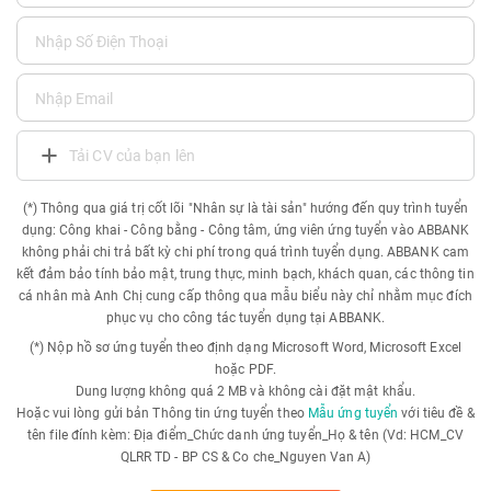
Tải CV của bạn lên
(*) Thông qua giá trị cốt lõi "Nhân sự là tài sản" hướng đến quy trình tuyển
dụng: Công khai - Công bằng - Công tâm, ứng viên ứng tuyển vào ABBANK
không phải chi trả bất kỳ chi phí trong quá trình tuyển dụng. ABBANK cam
kết đảm bảo tính bảo mật, trung thực, minh bạch, khách quan, các thông tin
cá nhân mà Anh Chị cung cấp thông qua mẫu biểu này chỉ nhằm mục đích
phục vụ cho công tác tuyển dụng tại ABBANK.
(*) Nộp hồ sơ ứng tuyển theo định dạng Microsoft Word, Microsoft Excel
hoặc PDF.
Dung lượng không quá 2 MB và không cài đặt mật khẩu.
Hoặc vui lòng gửi bản Thông tin ứng tuyển theo
Mẫu ứng tuyển
với tiêu đề &
tên file đính kèm: Địa điểm_Chức danh ứng tuyển_Họ & tên (Vd: HCM_CV
QLRR TD - BP CS & Co che_Nguyen Van A)