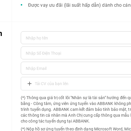
Được vay ưu đãi (lãi suất hấp dẫn) dành cho cá
n
Tải CV của bạn lên
(*) Thông qua giá trị cốt lõi "Nhân sự là tài sản" hướng đến 
bằng - Công tâm, ứng viên ứng tuyển vào ABBANK không phải 
trình tuyển dụng. ABBANK cam kết đảm bảo tính bảo mật, t
các thông tin cá nhân mà Anh Chị cung cấp thông qua mẫu 
cho công tác tuyển dụng tại ABBANK.
(*) Nộp hồ sơ ứng tuyển theo định dạng Microsoft Word, Mic