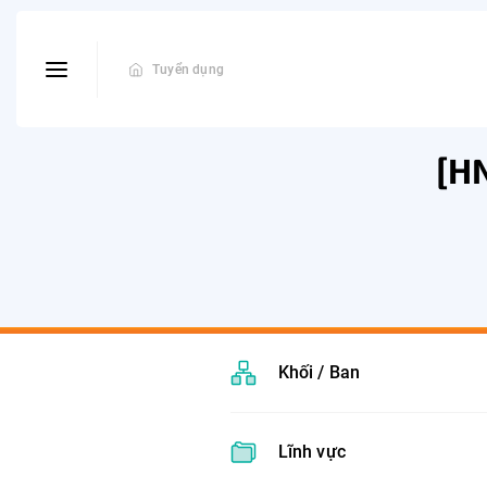
Tuyển dụng
[HN
Khối / Ban
Lĩnh vực