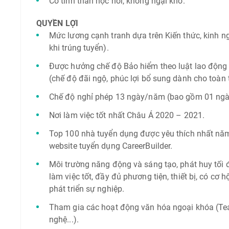
Có tinh thần học hỏi, không ngại khó.
QUYỀN LỢI
Mức lương cạnh tranh dựa trên Kiến thức, kinh n
khi trúng tuyển).
Được hưởng chế độ Bảo hiểm theo luật lao độn
(chế độ đãi ngộ, phúc lợi bổ sung dành cho toàn
Chế độ nghỉ phép 13 ngày/năm (bao gồm 01 ngày
Nơi làm việc tốt nhất Châu Á 2020 – 2021.
Top 100 nhà tuyển dụng được yêu thích nhất nă
website tuyển dụng CareerBuilder.
Môi trường năng động và sáng tạo, phát huy tối đ
làm việc tốt, đầy đủ phương tiện, thiết bị, có cơ h
phát triển sự nghiệp.
Tham gia các hoạt động văn hóa ngoại khóa (Tea
nghệ...).