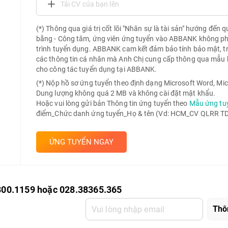
Tải CV của bạn lên
(*) Thông qua giá trị cốt lõi "Nhân sự là tài sản" hướng đến 
bằng - Công tâm, ứng viên ứng tuyển vào ABBANK không phải 
trình tuyển dụng. ABBANK cam kết đảm bảo tính bảo mật, t
các thông tin cá nhân mà Anh Chị cung cấp thông qua mẫu 
cho công tác tuyển dụng tại ABBANK.
(*) Nộp hồ sơ ứng tuyển theo định dạng Microsoft Word, Mic
Dung lượng không quá 2 MB và không cài đặt mật khẩu.
Hoặc vui lòng gửi bản Thông tin ứng tuyển theo
Mẫu ứng tu
điểm_Chức danh ứng tuyển_Họ & tên (Vd: HCM_CV QLRR TD 
ỨNG TUYỂN NGAY
800.1159 hoặc 028.38365.365