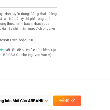
quy trình tuyển dụng: Công khai - Công
chi trả bất kỳ chi phí trong quá
rung thực, minh bạch, khách quan,
biểu này chỉ nhằm mục đích phục vụ
rosoft Excel hoặc PDF.
yển
với tiêu đề & tên file đính kèm: Địa
- BP CS & Co che_Nguyen Van A)
ĐĂNG KÝ