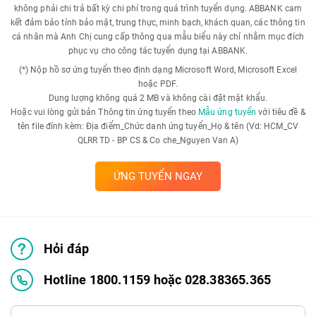
không phải chi trả bất kỳ chi phí trong quá trình tuyển dụng. ABBANK cam
kết đảm bảo tính bảo mật, trung thực, minh bạch, khách quan, các thông tin
cá nhân mà Anh Chị cung cấp thông qua mẫu biểu này chỉ nhằm mục đích
phục vụ cho công tác tuyển dụng tại ABBANK.
(*) Nộp hồ sơ ứng tuyển theo định dạng Microsoft Word, Microsoft Excel
hoặc PDF.
Dung lượng không quá 2 MB và không cài đặt mật khẩu.
Hoặc vui lòng gửi bản Thông tin ứng tuyển theo
Mẫu ứng tuyển
với tiêu đề &
tên file đính kèm: Địa điểm_Chức danh ứng tuyển_Họ & tên (Vd: HCM_CV
QLRR TD - BP CS & Co che_Nguyen Van A)
ỨNG TUYỂN NGAY
Hỏi đáp
Hotline 1800.1159 hoặc 028.38365.365