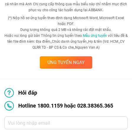
cá nhân mà Anh Chị cung cấp thông qua mẫu biểu này chỉ nhằm mục đích
phục vụ cho công tác tuyển dụng tại ABBANK.
(*) Nộp hồ sơ ứng tuyển theo định dạng Microsoft Word, Microsoft Excel
hoặc PDF.
Dung lượng không quá 2 MB và không cài đặt mật khẩu.
Hoặc vui lòng gửi bản Thông tin ứng tuyển theo
Mẫu ứng tuyển
với tiêu đề &
tên file đính kèm: Địa điểm_Chức danh ứng tuyển_Họ & tên (Vd: HCM_CV
QLRR TD - BP CS & Co che_Nguyen Van A)
ỨNG TUYỂN NGAY
Hỏi đáp
Hotline 1800.1159 hoặc 028.38365.365