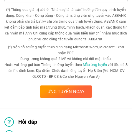
(*) Thông qua giá trị cốt lõi "Nhân sự là tài sản" hướng đến quy trình tuyển
dụng: Công khai - Công bằng - Công tâm, ứng viên ứng tuyển vào ABBANK
không phải chi trả bất kỳ chi phí trong quá trình tuyển dụng. ABBANK cam
kết đảm bảo tính bảo mật, trung thực, minh bạch, khách quan, các thông tin
cá nhân mà Anh Chị cung cấp thông qua mẫu biểu này chỉ nhằm mục đích
phục vụ cho công tác tuyển dụng tại ABBANK.
(*) Nộp hồ sơ ứng tuyển theo định dạng Microsoft Word, Microsoft Excel
hoặc PDF.
Dung lượng không quá 2 MB và không cài đặt mật khẩu.
Hoặc vui lòng gửi bản Thông tin ứng tuyển theo
Mẫu ứng tuyển
với tiêu đề &
tên file đính kèm: Địa điểm_Chức danh ứng tuyển_Họ & tên (Vd: HCM_CV
QLRR TD - BP CS & Co che_Nguyen Van A)
ỨNG TUYỂN NGAY
Hỏi đáp