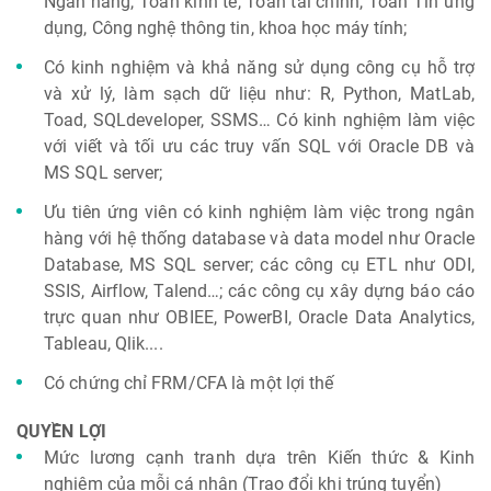
Ngân hàng, Toán kinh tế, Toán tài chính, Toán Tin ứng
dụng, Công nghệ thông tin, khoa học máy tính;
Có kinh nghiệm và khả năng sử dụng công cụ hỗ trợ
và xử lý, làm sạch dữ liệu như: R, Python, MatLab,
Toad, SQLdeveloper, SSMS… Có kinh nghiệm làm việc
với viết và tối ưu các truy vấn SQL với Oracle DB và
MS SQL server;
Ưu tiên ứng viên có kinh nghiệm làm việc trong ngân
hàng với hệ thống database và data model như Oracle
Database, MS SQL server; các công cụ ETL như ODI,
SSIS, Airflow, Talend…; các công cụ xây dựng báo cáo
trực quan như OBIEE, PowerBI, Oracle Data Analytics,
Tableau, Qlik....
Có chứng chỉ FRM/CFA là một lợi thế
QUYỀN LỢI
Mức lương cạnh tranh dựa trên Kiến thức & Kinh
nghiệm của mỗi cá nhân (Trao đổi khi trúng tuyển)