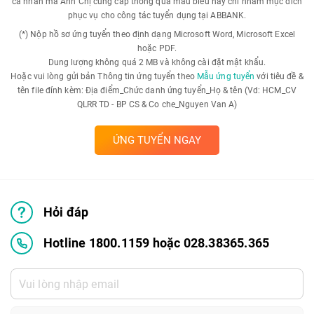
cá nhân mà Anh Chị cung cấp thông qua mẫu biểu này chỉ nhằm mục đích
phục vụ cho công tác tuyển dụng tại ABBANK.
(*) Nộp hồ sơ ứng tuyển theo định dạng Microsoft Word, Microsoft Excel
hoặc PDF.
Dung lượng không quá 2 MB và không cài đặt mật khẩu.
Hoặc vui lòng gửi bản Thông tin ứng tuyển theo
Mẫu ứng tuyển
với tiêu đề &
tên file đính kèm: Địa điểm_Chức danh ứng tuyển_Họ & tên (Vd: HCM_CV
QLRR TD - BP CS & Co che_Nguyen Van A)
ỨNG TUYỂN NGAY
Hỏi đáp
Hotline 1800.1159 hoặc 028.38365.365