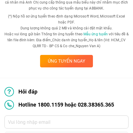
cá nhân mà Anh Chị cung cấp thông qua mẫu biểu này chỉ nhằm mục đích
phục vụ cho công tác tuyển dụng tại ABBANK.
(*) Nộp hồ sơ ứng tuyển theo định dạng Microsoft Word, Microsoft Excel
hoặc PDF.
Dung lượng không quá 2 MB và không cài đặt mật khẩu.
Hoặc vui lòng gửi bản Thông tin ứng tuyển theo
Mẫu ứng tuyển
với tiêu đề &
tên file đính kèm: Địa điểm_Chức danh ứng tuyển_Họ & tên (Vd: HCM_CV
QLRR TD - BP CS & Co che_Nguyen Van A)
ỨNG TUYỂN NGAY
Hỏi đáp
Hotline 1800.1159 hoặc 028.38365.365