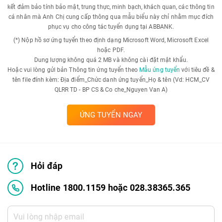
kết đảm bảo tính bảo mật, trung thực, minh bạch, khách quan, các thông tin
cá nhân mà Anh Chị cung cấp thông qua mẫu biểu này chỉ nhằm mục đích
phục vụ cho công tác tuyển dụng tại ABBANK.
(*) Nộp hồ sơ ứng tuyển theo định dạng Microsoft Word, Microsoft Excel
hoặc PDF.
Dung lượng không quá 2 MB và không cài đặt mật khẩu.
Hoặc vui lòng gửi bản Thông tin ứng tuyển theo
Mẫu ứng tuyển
với tiêu đề &
tên file đính kèm: Địa điểm_Chức danh ứng tuyển_Họ & tên (Vd: HCM_CV
QLRR TD - BP CS & Co che_Nguyen Van A)
ỨNG TUYỂN NGAY
Hỏi đáp
Hotline 1800.1159 hoặc 028.38365.365