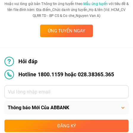
Hoặc vui lòng gửi bản Thông tin ứng tuyển theo
Mẫu ứng tuyển
với tiêu đề &
tên file đính kèm: Địa điểm_Chức danh ứng tuyển_Họ & tên (Vd: HCM_CV
QLRR TD - BP CS & Co che_Nguyen Van A)
ỨNG TUYỂN NGAY
Hỏi đáp
Hotline 1800.1159 hoặc 028.38365.365
ĐĂNG KÝ