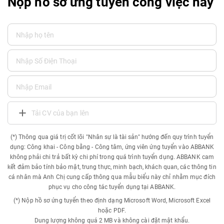
Nộp hồ sơ ứng tuyển công việc này
Tải CV của bạn lên
(*) Thông qua giá trị cốt lõi "Nhân sự là tài sản" hướng đến quy trình tuyển
dụng: Công khai - Công bằng - Công tâm, ứng viên ứng tuyển vào ABBANK
không phải chi trả bất kỳ chi phí trong quá trình tuyển dụng. ABBANK cam
kết đảm bảo tính bảo mật, trung thực, minh bạch, khách quan, các thông tin
cá nhân mà Anh Chị cung cấp thông qua mẫu biểu này chỉ nhằm mục đích
phục vụ cho công tác tuyển dụng tại ABBANK.
(*) Nộp hồ sơ ứng tuyển theo định dạng Microsoft Word, Microsoft Excel
hoặc PDF.
Dung lượng không quá 2 MB và không cài đặt mật khẩu.