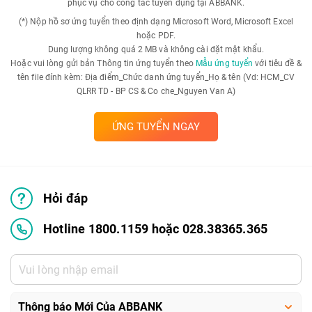
phục vụ cho công tác tuyển dụng tại ABBANK.
(*) Nộp hồ sơ ứng tuyển theo định dạng Microsoft Word, Microsoft Excel
hoặc PDF.
Dung lượng không quá 2 MB và không cài đặt mật khẩu.
Hoặc vui lòng gửi bản Thông tin ứng tuyển theo
Mẫu ứng tuyển
với tiêu đề &
tên file đính kèm: Địa điểm_Chức danh ứng tuyển_Họ & tên (Vd: HCM_CV
QLRR TD - BP CS & Co che_Nguyen Van A)
ỨNG TUYỂN NGAY
Hỏi đáp
Hotline 1800.1159 hoặc 028.38365.365