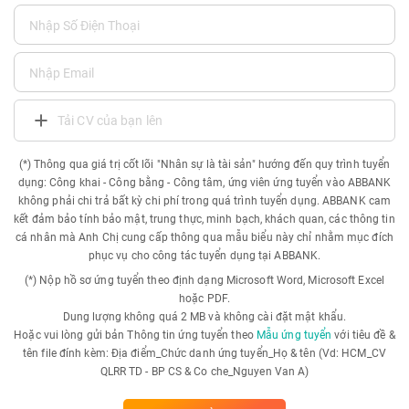
Tải CV của bạn lên
(*) Thông qua giá trị cốt lõi "Nhân sự là tài sản" hướng đến quy trình tuyển
dụng: Công khai - Công bằng - Công tâm, ứng viên ứng tuyển vào ABBANK
không phải chi trả bất kỳ chi phí trong quá trình tuyển dụng. ABBANK cam
kết đảm bảo tính bảo mật, trung thực, minh bạch, khách quan, các thông tin
cá nhân mà Anh Chị cung cấp thông qua mẫu biểu này chỉ nhằm mục đích
phục vụ cho công tác tuyển dụng tại ABBANK.
(*) Nộp hồ sơ ứng tuyển theo định dạng Microsoft Word, Microsoft Excel
hoặc PDF.
Dung lượng không quá 2 MB và không cài đặt mật khẩu.
Hoặc vui lòng gửi bản Thông tin ứng tuyển theo
Mẫu ứng tuyển
với tiêu đề &
tên file đính kèm: Địa điểm_Chức danh ứng tuyển_Họ & tên (Vd: HCM_CV
QLRR TD - BP CS & Co che_Nguyen Van A)