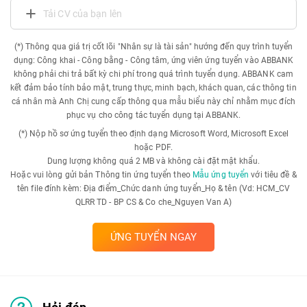
Tải CV của bạn lên
(*) Thông qua giá trị cốt lõi "Nhân sự là tài sản" hướng đến quy trình tuyển
dụng: Công khai - Công bằng - Công tâm, ứng viên ứng tuyển vào ABBANK
không phải chi trả bất kỳ chi phí trong quá trình tuyển dụng. ABBANK cam
kết đảm bảo tính bảo mật, trung thực, minh bạch, khách quan, các thông tin
cá nhân mà Anh Chị cung cấp thông qua mẫu biểu này chỉ nhằm mục đích
phục vụ cho công tác tuyển dụng tại ABBANK.
(*) Nộp hồ sơ ứng tuyển theo định dạng Microsoft Word, Microsoft Excel
hoặc PDF.
Dung lượng không quá 2 MB và không cài đặt mật khẩu.
Hoặc vui lòng gửi bản Thông tin ứng tuyển theo
Mẫu ứng tuyển
với tiêu đề &
tên file đính kèm: Địa điểm_Chức danh ứng tuyển_Họ & tên (Vd: HCM_CV
QLRR TD - BP CS & Co che_Nguyen Van A)
ỨNG TUYỂN NGAY