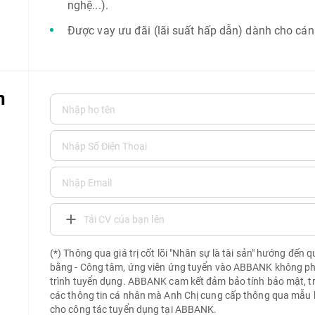
nghệ...).
Được vay ưu đãi (lãi suất hấp dẫn) dành cho cá
n
Tải CV của bạn lên
(*) Thông qua giá trị cốt lõi "Nhân sự là tài sản" hướng đến 
bằng - Công tâm, ứng viên ứng tuyển vào ABBANK không phải 
trình tuyển dụng. ABBANK cam kết đảm bảo tính bảo mật, t
các thông tin cá nhân mà Anh Chị cung cấp thông qua mẫu 
cho công tác tuyển dụng tại ABBANK.