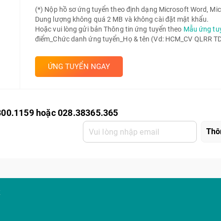
(*) Nộp hồ sơ ứng tuyển theo định dạng Microsoft Word, Mic
Dung lượng không quá 2 MB và không cài đặt mật khẩu.
Hoặc vui lòng gửi bản Thông tin ứng tuyển theo
Mẫu ứng tu
điểm_Chức danh ứng tuyển_Họ & tên (Vd: HCM_CV QLRR TD 
ỨNG TUYỂN NGAY
800.1159 hoặc 028.38365.365
K