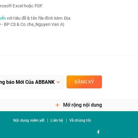
rosoft Excel hoặc PDF.
yển
với tiêu đề & tên file đính kèm: Địa
- BP CS & Co che_Nguyen Van A)
ĐĂNG KÝ
Mở rộng nội dung
Nội dung niêm yết
Liên hệ
Về chúng tôi