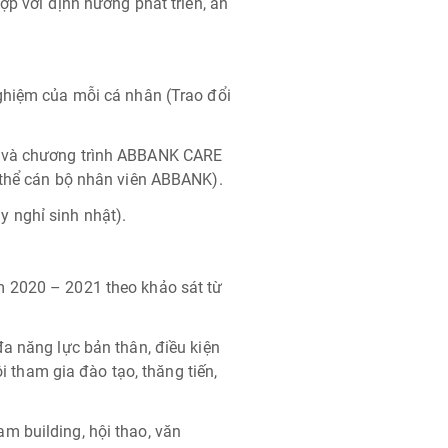
ợp với định hướng phát triển, an
ghiệm của mỗi cá nhân (Trao đổi
g và chương trình ABBANK CARE
 thể cán bộ nhân viên ABBANK).
 nghỉ sinh nhật).
m 2020 – 2021 theo khảo sát từ
a năng lực bản thân, điều kiện
ội tham gia đào tạo, thăng tiến,
m building, hội thao, văn