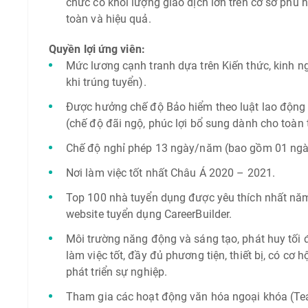
chức có khối lượng giao dịch lớn trên cơ sở phù h
toàn và hiệu quả.
Quyền lợi ứng viên:
Mức lương cạnh tranh dựa trên Kiến thức, kinh n
khi trúng tuyển).
Được hưởng chế độ Bảo hiểm theo luật lao độn
(chế độ đãi ngộ, phúc lợi bổ sung dành cho toàn
Chế độ nghỉ phép 13 ngày/năm (bao gồm 01 ngày
Nơi làm việc tốt nhất Châu Á 2020 – 2021.
Top 100 nhà tuyển dụng được yêu thích nhất nă
website tuyển dụng CareerBuilder.
Môi trường năng động và sáng tạo, phát huy tối đ
làm việc tốt, đầy đủ phương tiện, thiết bị, có cơ h
phát triển sự nghiệp.
Tham gia các hoạt động văn hóa ngoại khóa (Tea