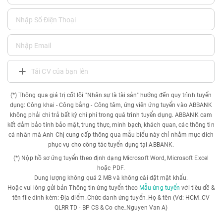
Tải CV của bạn lên
(*) Thông qua giá trị cốt lõi "Nhân sự là tài sản" hướng đến quy trình tuyển
dụng: Công khai - Công bằng - Công tâm, ứng viên ứng tuyển vào ABBANK
không phải chi trả bất kỳ chi phí trong quá trình tuyển dụng. ABBANK cam
kết đảm bảo tính bảo mật, trung thực, minh bạch, khách quan, các thông tin
cá nhân mà Anh Chị cung cấp thông qua mẫu biểu này chỉ nhằm mục đích
phục vụ cho công tác tuyển dụng tại ABBANK.
(*) Nộp hồ sơ ứng tuyển theo định dạng Microsoft Word, Microsoft Excel
hoặc PDF.
Dung lượng không quá 2 MB và không cài đặt mật khẩu.
Hoặc vui lòng gửi bản Thông tin ứng tuyển theo
Mẫu ứng tuyển
với tiêu đề &
tên file đính kèm: Địa điểm_Chức danh ứng tuyển_Họ & tên (Vd: HCM_CV
QLRR TD - BP CS & Co che_Nguyen Van A)