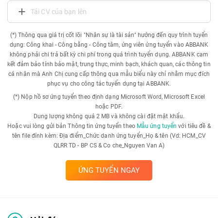
Tải CV của bạn lên
(*) Thông qua giá trị cốt lõi "Nhân sự là tài sản" hướng đến quy trình tuyển
dụng: Công khai - Công bằng - Công tâm, ứng viên ứng tuyển vào ABBANK
không phải chi trả bất kỳ chi phí trong quá trình tuyển dụng. ABBANK cam
kết đảm bảo tính bảo mật, trung thực, minh bạch, khách quan, các thông tin
cá nhân mà Anh Chị cung cấp thông qua mẫu biểu này chỉ nhằm mục đích
phục vụ cho công tác tuyển dụng tại ABBANK.
(*) Nộp hồ sơ ứng tuyển theo định dạng Microsoft Word, Microsoft Excel
hoặc PDF.
Dung lượng không quá 2 MB và không cài đặt mật khẩu.
Hoặc vui lòng gửi bản Thông tin ứng tuyển theo
Mẫu ứng tuyển
với tiêu đề &
tên file đính kèm: Địa điểm_Chức danh ứng tuyển_Họ & tên (Vd: HCM_CV
QLRR TD - BP CS & Co che_Nguyen Van A)
ỨNG TUYỂN NGAY