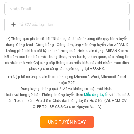
Tải CV của bạn lên
(*) Thông qua giá trị cốt lõi "Nhân sự là tài sản" hướng đến quy trình tuyển
dụng: Công khai - Công bằng - Công tâm, ứng viên ứng tuyển vào ABBANK
không phải chi trả bất kỳ chi phí trong quá trình tuyển dụng. ABBANK cam
kết đảm bảo tính bảo mật, trung thực, minh bạch, khách quan, các thông tin
cá nhân mà Anh Chị cung cấp thông qua mẫu biểu này chỉ nhằm mục đích
phục vụ cho công tác tuyển dụng tại ABBANK.
(*) Nộp hồ sơ ứng tuyển theo định dạng Microsoft Word, Microsoft Excel
hoặc PDF.
Dung lượng không quá 2 MB và không cài đặt mật khẩu.
Hoặc vui lòng gửi bản Thông tin ứng tuyển theo
Mẫu ứng tuyển
với tiêu đề &
tên file đính kèm: Địa điểm_Chức danh ứng tuyển_Họ & tên (Vd: HCM_CV
QLRR TD - BP CS & Co che_Nguyen Van A)
ỨNG TUYỂN NGAY