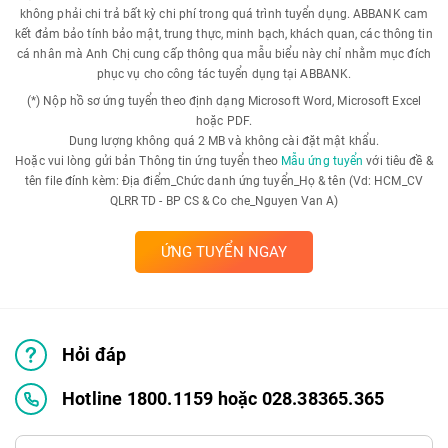
không phải chi trả bất kỳ chi phí trong quá trình tuyển dụng. ABBANK cam
kết đảm bảo tính bảo mật, trung thực, minh bạch, khách quan, các thông tin
cá nhân mà Anh Chị cung cấp thông qua mẫu biểu này chỉ nhằm mục đích
phục vụ cho công tác tuyển dụng tại ABBANK.
(*) Nộp hồ sơ ứng tuyển theo định dạng Microsoft Word, Microsoft Excel
hoặc PDF.
Dung lượng không quá 2 MB và không cài đặt mật khẩu.
Hoặc vui lòng gửi bản Thông tin ứng tuyển theo
Mẫu ứng tuyển
với tiêu đề &
tên file đính kèm: Địa điểm_Chức danh ứng tuyển_Họ & tên (Vd: HCM_CV
QLRR TD - BP CS & Co che_Nguyen Van A)
ỨNG TUYỂN NGAY
Hỏi đáp
Hotline 1800.1159 hoặc 028.38365.365