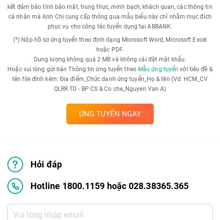
kết đảm bảo tính bảo mật, trung thực, minh bạch, khách quan, các thông tin
cá nhân mà Anh Chị cung cấp thông qua mẫu biểu này chỉ nhằm mục đích
phục vụ cho công tác tuyển dụng tại ABBANK.
(*) Nộp hồ sơ ứng tuyển theo định dạng Microsoft Word, Microsoft Excel
hoặc PDF.
Dung lượng không quá 2 MB và không cài đặt mật khẩu.
Hoặc vui lòng gửi bản Thông tin ứng tuyển theo
Mẫu ứng tuyển
với tiêu đề &
tên file đính kèm: Địa điểm_Chức danh ứng tuyển_Họ & tên (Vd: HCM_CV
QLRR TD - BP CS & Co che_Nguyen Van A)
ỨNG TUYỂN NGAY
Hỏi đáp
Hotline 1800.1159 hoặc 028.38365.365