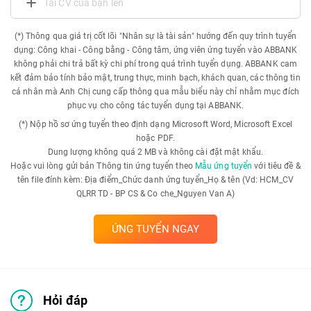
Tải CV của bạn lên
(*) Thông qua giá trị cốt lõi "Nhân sự là tài sản" hướng đến quy trình tuyển
dụng: Công khai - Công bằng - Công tâm, ứng viên ứng tuyển vào ABBANK
không phải chi trả bất kỳ chi phí trong quá trình tuyển dụng. ABBANK cam
kết đảm bảo tính bảo mật, trung thực, minh bạch, khách quan, các thông tin
cá nhân mà Anh Chị cung cấp thông qua mẫu biểu này chỉ nhằm mục đích
phục vụ cho công tác tuyển dụng tại ABBANK.
(*) Nộp hồ sơ ứng tuyển theo định dạng Microsoft Word, Microsoft Excel
hoặc PDF.
Dung lượng không quá 2 MB và không cài đặt mật khẩu.
Hoặc vui lòng gửi bản Thông tin ứng tuyển theo
Mẫu ứng tuyển
với tiêu đề &
tên file đính kèm: Địa điểm_Chức danh ứng tuyển_Họ & tên (Vd: HCM_CV
QLRR TD - BP CS & Co che_Nguyen Van A)
ỨNG TUYỂN NGAY
Hỏi đáp